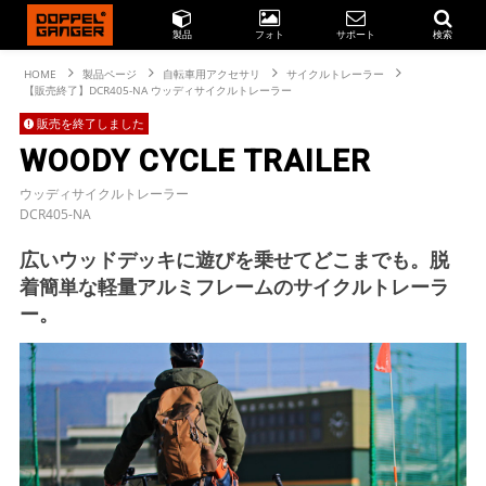
製品
フォト
サポート
検索
HOME
製品ページ
自転車用アクセサリ
サイクルトレーラー
【販売終了】DCR405-NA ウッディサイクルトレーラー
販売を終了しました
WOODY CYCLE TRAILER
ウッディサイクルトレーラー
DCR405-NA
広いウッドデッキに遊びを乗せてどこまでも。脱
着簡単な軽量アルミフレームのサイクルトレーラ
ー。