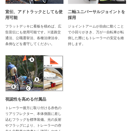
宣伝、アドトラックとしても使
二軸ユニバーサルジョイントを
用可能
採用
フラットデッキに看板を積めば、広
ジョイントアームが自由に動くこと
告宣伝にも使用可能です。※道路交
で小回りがきき、万が一自転車が転
通法、公職選挙法、各種法律法令、
倒した際にもトレーラーの安定を維
条例などを遵守してください。
持します。
視認性を高める付属品
トレーラー後方に取り付ける赤色の
リアリフレクター、本体側面に差し
込むフラッグを標準装備。光の反射
やフラッグにより、トレーラーの存