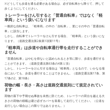
※どうしても歩道を通る必要がある場合は、必ず自転車から降りて、押して
歩くようにしてください。
トレーラーをけん引すると「普通自転車」ではなく「軽
車両」という扱いになります
一般的な自転車は、「軽車両」の中の「自転車」、更にその中の「普通自転
車」に該当します。
しかし、自転車でトレーラーをけん引する場合、「軽車両」という扱いにな
ります。（道路交通法第2条第1項第11号）
「軽車両」は歩道や自転車通行帯を走行することができ
ません
「普通自転車」はやむを得ないと認められるとき等に限り、歩道を通行する
ことができます。（道路交通法第63条の4第１項）
しかし、トレーラーをけん引する場合は「軽車両」となるので、いかなる場
合においても、歩道を通行することはできません。（道路交通法第17条、第
17条の2、第18条）
荷物の幅・長さ・高さは道路交通規則にて規定されてい
ます
荷物の落下や予期せぬ事故を未然に防ぐため、トレーラーの荷台を越える大
きさの荷物の積載は避け必ずカバーを装着して走行してください。（公道を
走行しない場合はこの限りではありません。）