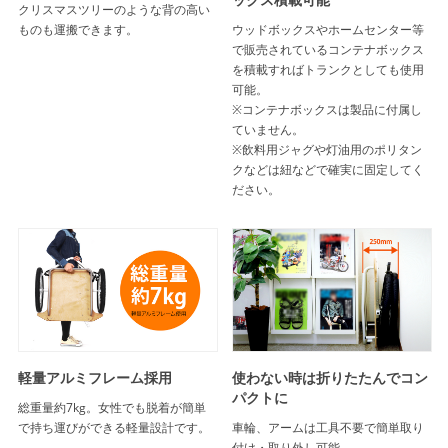
クリスマスツリーのような背の高い
ものも運搬できます。
ウッドボックスやホームセンター等
で販売されているコンテナボックス
を積載すればトランクとしても使用
可能。
※コンテナボックスは製品に付属し
ていません。
※飲料用ジャグや灯油用のポリタン
クなどは紐などで確実に固定してく
ださい。
軽量アルミフレーム採用
使わない時は折りたたんでコン
パクトに
総重量約7kg。女性でも脱着が簡単
で持ち運びができる軽量設計です。
車輪、アームは工具不要で簡単取り
付け・取り外し可能。