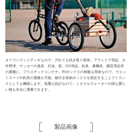
オープンウッドデッキなので、汚れても拭き取り簡単。アウトドア用品、少
年野球、サッカーの道具、灯油、薪、DIY用品、釣具、農機具、園芸用品等
の運搬に。プラスチックコンテナ、RVボックスの積載も簡単なので、ウエッ
トスーツや釣具の運搬も可能。鍵付き収納ボックスを固定することでトラン
クとしても機能します。低重心設計なので、ミネラルウォーターの様な重た
い物も安全に運搬できます。
製品画像