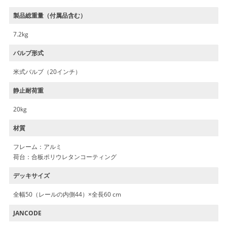
製品総重量（付属品含む）
7.2kg
バルブ形式
米式バルブ（20インチ）
静止耐荷重
20kg
材質
フレーム：アルミ
荷台：合板ポリウレタンコーティング
デッキサイズ
全幅50（レールの内側44）×全長60 cm
JANCODE