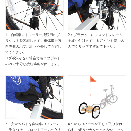
2：ブラケットにフロントフレーム
1：自転車にトレーラー接続用のブ
を取り付けます。固定ピンを差し込
ラケットを装着します。車体進行方
んでクリップで留めて下さい。
向左側のハブボルトを外して固定し
てください。
※ダボ穴がない場合でもハブボルト
のみで十分な接続強度が保てます。
3：安全ベルトを自転車のフレーム
4：全てのパーツが正しく取り付け
に巻きつけ、フロントアームのDリ
られ、緩みやガタツキがないことを