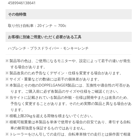
4589946138641
その他特徴
取り付け自転車：20インチ ～ 700c
お客様に別途ご用意いただく必要がある工具
ハブレンチ・プラスドライバー・モンキーレンチ
製品等の色は、ご使用になるモニターや、設定によって若干の違いが発生
する場合があります。
製品改良のため予告なくデザイン・仕様を変更する場合があります。
サイズ・重量などの数値には若干の個体差があります。
本製品とその他のDOPPELGANGER製品には、互換性や適合性の可否があ
ります。ご購入前に必ず各製品のサイズや仕様をご確認ください。
当サイトに記載されている製品の外観・仕様は開発中または改良のため、
予告なく変更することがあります。そのため実際の製品と異なる場合があ
ります。
積載上限20kgを超える荷物を積まないでください。
積載可能重量は本製品を単体で使用する場合の目安であり、牽引する自転
車の耐荷強度を保証するものではありません。
トレーラーをけん引しての走行は、自転車単独での走行とは操作面で相違