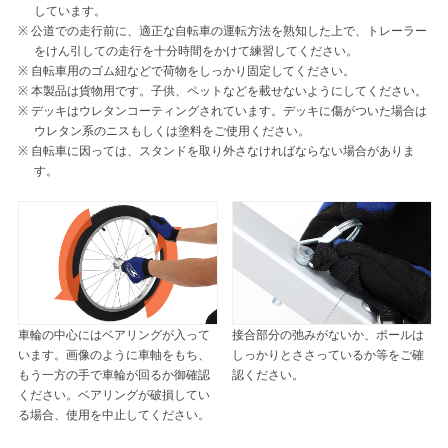
しています。
公道での走行前に、適正な自転車の運転方法を熟知した上で、トレーラー
をけん引しての走行を十分時間をかけて練習してください。
自転車用のゴム紐などで荷物をしっかり固定してください。
本製品は貨物用です。子供、ペットなどを載せないようにしてください。
デッキはウレタンコーティングされています。デッキに傷がついた場合は
ウレタン系のニスもしくは塗料をご使用ください。
自転車に因っては、スタンドを取り外さなければならない場合がありま
す。
車輪の中心にはベアリングが入って
接合部分の弛みがないか、ポールは
います。画像のように車軸をもち、
しっかりとささっているか等をご確
もう一方の手で車輪が回るか御確認
認ください。
ください。ベアリングが破損してい
る場合、使用を中止してください。