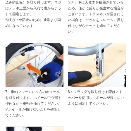
込み防止板）を取り付けます。ネジ
※デッキは天然木を積層させている
はデッキ上面から入れて裏からナッ
ため、僅かに反りが発生する場合が
トで固定します。
ございます。トラスネジが届きにく
※緩み止め防止のために通常より固
い場合は、デッキをフレームに押し
めになっています。
付けながらナットを締めてくださ
い。
7：車軸フレームに左右のホイール
8：フラッグを取り付ける際はスト
を取り付けます。ホイール中心部を
ッパーを使用し、ポールが抜けない
押込ながら車軸を挿れてください。
ように固定してください。
※ホイールが抜けないことを確認し
てください。