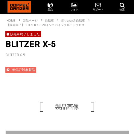
製品
フォト
サポート
検索
HOME
製品ページ
自転車
折りたたみ自転車
【販売終了】BLITZER X-5 20インチバイシクルモトクロス
販売を終了しました
BLITZER X-5
BLITZER X-5
1年保証対象製品
製品画像