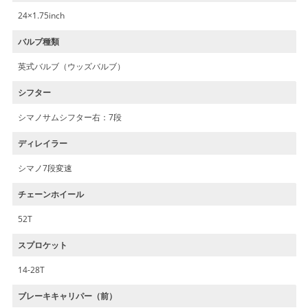
24×1.75inch
バルブ種類
英式バルブ（ウッズバルブ）
シフター
シマノサムシフター右：7段
ディレイラー
シマノ7段変速
チェーンホイール
52T
スプロケット
14-28T
ブレーキキャリパー（前）