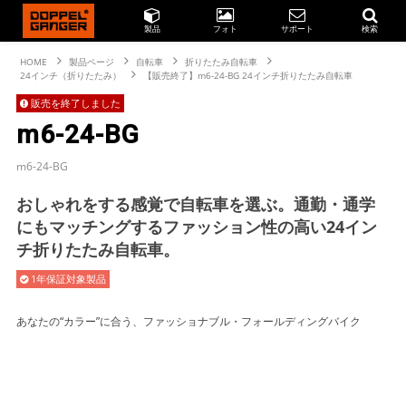
製品
フォト
サポート
検索
HOME
製品ページ
自転車
折りたたみ自転車
24インチ（折りたたみ）
【販売終了】m6-24-BG 24インチ折りたたみ自転車
販売を終了しました
m6-24-BG
m6-24-BG
おしゃれをする感覚で自転車を選ぶ。通勤・通学
にもマッチングするファッション性の高い24イン
チ折りたたみ自転車。
1年保証対象製品
あなたの“カラー”に合う、ファッショナブル・フォールディングバイク