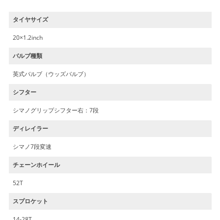
タイヤサイズ
20×1.2inch
バルブ種類
英式バルブ（ウッズバルブ）
シフター
シマノグリップシフター右：7段
ディレイラー
シマノ7段変速
チェーンホイール
52T
スプロケット
14-28T