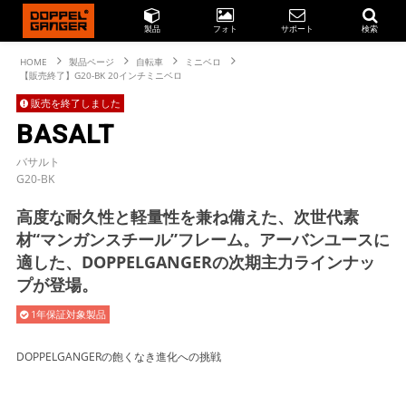
製品
フォト
サポート
検索
HOME
製品ページ
自転車
ミニベロ
【販売終了】G20-BK 20インチミニベロ
販売を終了しました
BASALT
バサルト
G20-BK
高度な耐久性と軽量性を兼ね備えた、次世代素
材“マンガンスチール”フレーム。アーバンユースに
適した、DOPPELGANGERの次期主力ラインナッ
プが登場。
1年保証対象製品
DOPPELGANGERの飽くなき進化への挑戦