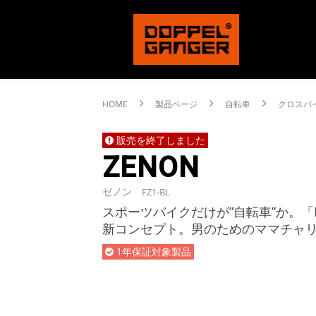
HOME
製品ページ
自転車
クロスバ
販売を終了しました
ZENON
ゼノン
FZ1-BL
スポーツバイクだけが”自転車”か。「DO
新コンセプト。男のためのママチャリ
1年保証対象製品