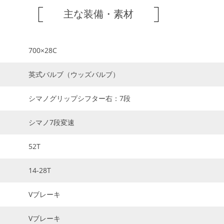
主な装備・素材
700×28C
英式バルブ（ウッズバルブ）
シマノグリップシフター右：7段
シマノ7段変速
52T
14-28T
Vブレーキ
Vブレーキ