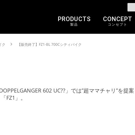
PRODUCTS
CONCEPT
製品
コンセプト
イク
【販売終了】FZ1-BL 700Cシティバイク
PPELGANGER 602 UC??」では”超ママチャリ”
「FZ1」。