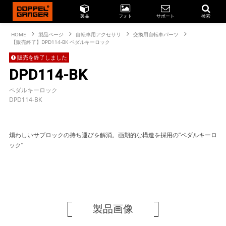
製品
フォト
サポート
検索
HOME
製品ページ
自転車用アクセサリ
交換用自転車パーツ
【販売終了】DPD114-BK ペダルキーロック
販売を終了しました
DPD114-BK
ペダルキーロック
DPD114-BK
煩わしいサブロックの持ち運びを解消。画期的な構造を採用の”ペダルキーロ
ック”
製品画像