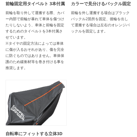
前輪固定用タイベルト 3本付属
カラーで見分けるバックル固定
前輪を取り外して運搬する際、カバ
前輪を外し運搬する場合はブラック
ー内部で前輪が暴れて車体を傷つけ
バックル2箇所を固定、後輪を出し
たりしないよう、車体と前輪を固定
て運搬する場合は左右のオレンジバ
するためのタイベルトを3本付属さ
ックルを固定します。
せています。
※タイヤの固定方法によっては車体
に傷が入るおそれがあり、傷を完全
に防ぐものではありません。車体保
護のため緩衝材等を巻き付ける事を
推奨します。
自転車にフィットする立体3D