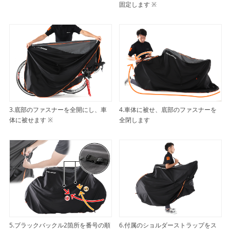
固定します ※
3.底部のファスナーを全開にし、車
4.車体に被せ、底部のファスナーを
体に被せます ※
全閉します
5.ブラックバックル2箇所を番号の順
6.付属のショルダーストラップをス