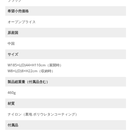
ブラック
希望小売価格
オープンプライス
原産国
中国
サイズ
W185×L(D)44×H110cm（展開時）
W8×L(D)8×H22cm（収納時）
製品総重量（付属品含む）
460g
材質
ナイロン（裏地 ポリウレタンコーティング）
付属品