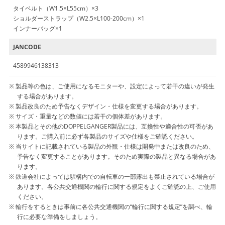
タイベルト（W1.5×L55cm）×3
ショルダーストラップ（W2.5×L100-200cm）×1
インナーバッグ×1
JANCODE
4589946138313
製品等の色は、ご使用になるモニターや、設定によって若干の違いが発生
する場合があります。
製品改良のため予告なくデザイン・仕様を変更する場合があります。
サイズ・重量などの数値には若干の個体差があります。
本製品とその他のDOPPELGANGER製品には、互換性や適合性の可否があ
ります。ご購入前に必ず各製品のサイズや仕様をご確認ください。
当サイトに記載されている製品の外観・仕様は開発中または改良のため、
予告なく変更することがあります。そのため実際の製品と異なる場合があ
ります。
鉄道会社によっては駅構内での自転車の一部露出も禁止されている場合が
あります。各公共交通機関の輪行に関する規定をよくご確認の上、ご使用
ください。
輪行をするときは事前に各公共交通機関の“輪行に関する規定”を調べ、輪
行に必要な準備をしましょう。