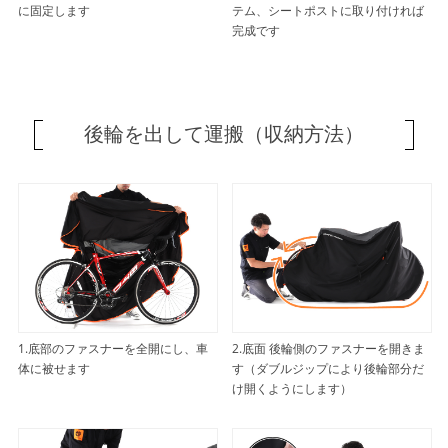
に固定します
テム、シートポストに取り付ければ
完成です
後輪を出して運搬（収納方法）
1.底部のファスナーを全開にし、車
2.底面 後輪側のファスナーを開きま
体に被せます
す（ダブルジップにより後輪部分だ
け開くようにします）