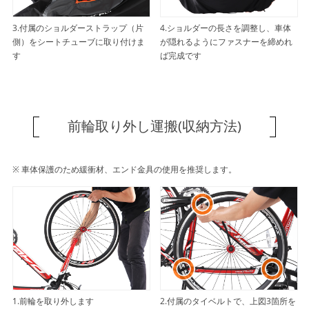
3.付属のショルダーストラップ（片
4.ショルダーの長さを調整し、車体
側）をシートチューブに取り付けま
が隠れるようにファスナーを締めれ
す
ば完成です
前輪取り外し運搬(収納方法)
※ 車体保護のため緩衝材、エンド金具の使用を推奨します。
1.前輪を取り外します
2.付属のタイベルトで、上図3箇所を