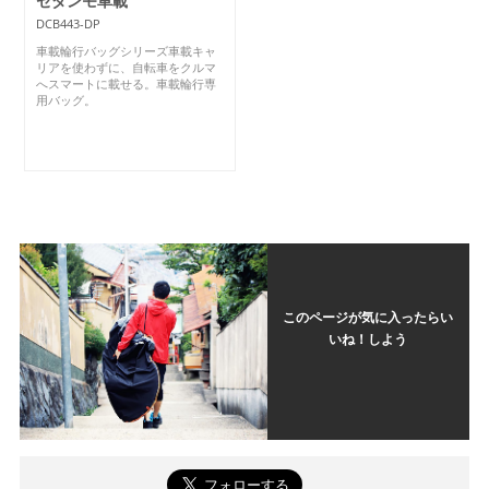
セダンモ車載
DCB443-DP
車載輪行バッグシリーズ車載キャ
リアを使わずに、自転車をクルマ
へスマートに載せる。車載輪行専
用バッグ。
このページが気に入ったらい
いね！しよう