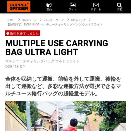
製品
フォト
サポート
検索
HOME
製品ページ
バッグ・ウェア
輪行バッグ
【販売終了】DCB418-DP マルチユースキャリングバッグ ウルトラライト
販売を終了しました
MULTIPLE USE CARRYING
BAG ULTRA LIGHT
マルチユースキャリングバッグ ウルトラライト
DCB418-DP
全体を収納して運搬、前輪を外して運搬、後輪を
出して運搬など、多彩な運搬方法が選択できるマ
ルチユース輪行バッグの超軽量モデル。