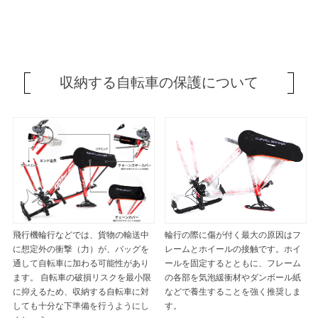
収納する自転車の保護について
飛行機輪行などでは、貨物の輸送中
輪行の際に傷が付く最大の原因はフ
に想定外の衝撃（力）が、バッグを
レームとホイールの接触です。ホイ
通して自転車に加わる可能性があり
ールを固定するとともに、フレーム
ます。 自転車の破損リスクを最小限
の各部を気泡緩衝材やダンボール紙
に抑えるため、収納する自転車に対
などで養生することを強く推奨しま
しても十分な下準備を行うようにし
す。