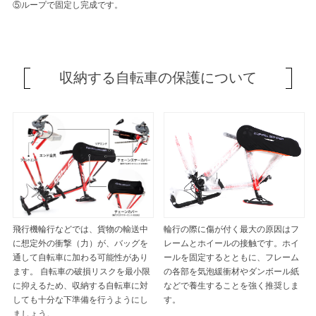
⑤ループで固定し完成です。
収納する自転車の保護について
飛行機輪行などでは、貨物の輸送中
輪行の際に傷が付く最大の原因はフ
に想定外の衝撃（力）が、バッグを
レームとホイールの接触です。ホイ
通して自転車に加わる可能性があり
ールを固定するとともに、フレーム
ます。 自転車の破損リスクを最小限
の各部を気泡緩衝材やダンボール紙
に抑えるため、収納する自転車に対
などで養生することを強く推奨しま
しても十分な下準備を行うようにし
す。
ましょう。