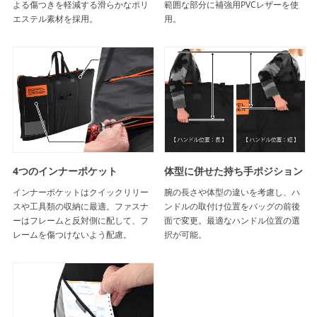
よる傷つきを軽減する滑らかなポリ
範囲な部分に補強用PVCレザーを使
エステル素材を採用。
用。
4つのインナーポケット
体型に併せた持ち手ポジション
インナーポケットはクイックリリー
腕の長さや体型の違いを考慮し、ハ
スや工具類の収納に最適。ファスナ
ンドルの取付け位置をバッグの前後
ーはフレームと反対側に配して、フ
面で変更。最適なハンドル位置の選
レームを傷つけないよう配慮。
択が可能。