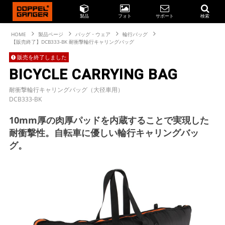
製品
フォト
サポート
検索
HOME
製品ページ
バッグ・ウェア
輪行バッグ
【販売終了】DCB333-BK 耐衝撃輪行キャリングバッグ
販売を終了しました
BICYCLE CARRYING BAG
耐衝撃輪行キャリングバッグ（大径車用）
DCB333-BK
10mm厚の肉厚パッドを内蔵することで実現した
耐衝撃性。自転車に優しい輪行キャリングバッ
グ。