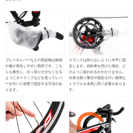
ブレーキレバーなどの突起物は破損
クランクは回らないように水平に固
や傷が発生しやすい箇所です。こち
定します。自転車を預けた場合、ど
らも養生し、出っ張りが少なくなる
のように扱われるかわかりません。
ようにタイラップなどを使ってレバ
出来る限り養生や固定を行い無用な
ーを引いた状態で固定する方法があ
トラブルを未然に防ぐ必要がありま
ります。
す。