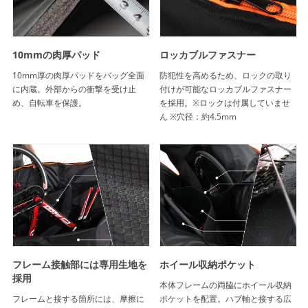
10mmの肉厚パッド
ロッカブルファスナー
10mm厚の肉厚パッドをバッグ全面
防犯性を高めるため、ロックの取り
に内蔵。外部からの衝撃を受け止
付けが可能なロッカブルファスナー
め、自転車を保護。
を採用。※ロックは付属していませ
ん ※穴径：約4.5mm
フレーム接触部には専用生地を
ホイール収納ポケット
採用
本体フレームの両脇にホイール収納
フレームと接する箇所には、摩擦に
ポケットを配置。ハブ軸と接する広