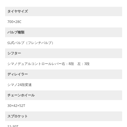
タイヤサイズ
700×28C
バルブ種類
仏式バルブ（フレンチバルブ）
シフター
シマノデュアルコントロールレバー右：8段 左：3段
ディレイラー
シマノ24段変速
チェーンホイール
30×42×52T
スプロケット
11-30T