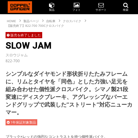
製品
フォト
サポート
検索
HOME
製品ページ
自転車
クロスバイク
【販売終了】822-700 700Cクロスバイク
販売を終了しました
SLOW JAM
スロウジャム
822-700
シンプルなダイヤモンド形状折りたたみフレーム
に、リムとタイヤを「同色」とした力強い足元を
組み合わせた個性派クロスバイク。シマノ製21段
変速にディスクブレーキ、アグレッシブなバーエ
ンドグリップで武装した”ストリート”対応ニューカ
マー。
1年保証対象製品
ブラック×レッドの強烈なコントラストを持つ個性派バイク。