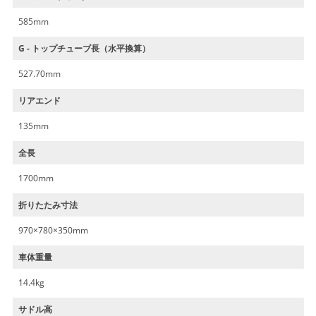
585mm
G - トップチューブ長（水平換算）
527.70mm
リアエンド
135mm
全長
1700mm
折りたたみ寸法
970×780×350mm
車体重量
14.4kg
サドル高