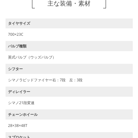
主な装備・素材
タイヤサイズ
700×23C
バルブ種類
英式バルブ（ウッズバルブ）
シフター
シマノラピッドファイヤー右：7段 左：3段
ディレイラー
シマノ21段変速
チェーンホイール
28×38×48T
スプロケット