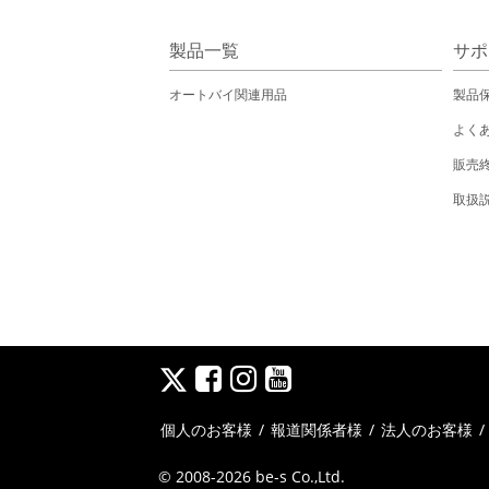
製品一覧
サポ
オートバイ関連用品
製品
よく
販売
取扱
個人のお客様
/
報道関係者様
/
法人のお客様
© 2008-2026 be-s Co.,Ltd.