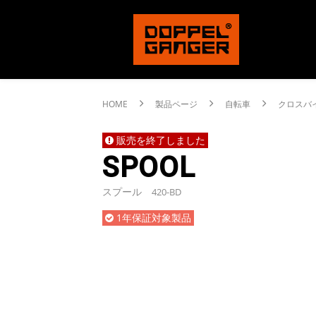
HOME
製品ページ
自転車
クロスバ
販売を終了しました
SPOOL
スプール
420-BD
1年保証対象製品