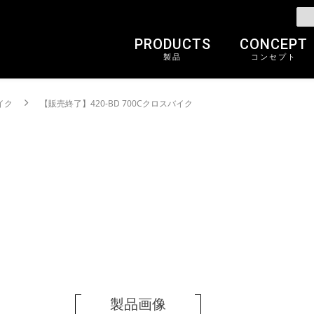
PRODUCTS
CONCEPT
製品
コンセプト
イク
【販売終了】420-BD 700Cクロスバイク
製品画像