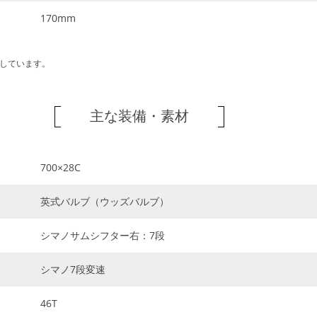
170mm
しています。
主な装備・素材
700×28C
英式バルブ（ウッズバルブ）
シマノサムシフター右：7段
シマノ7段変速
46T