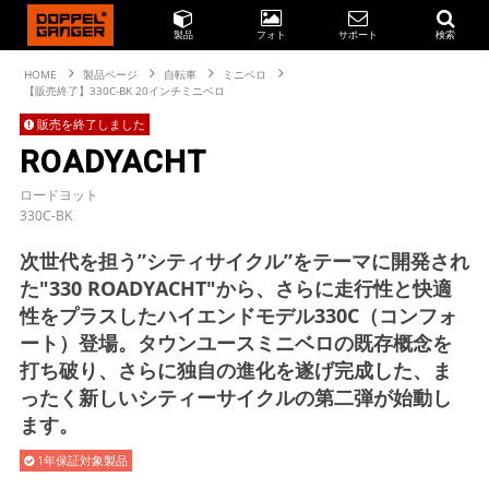
製品
フォト
サポート
検索
HOME
製品ページ
自転車
ミニベロ
【販売終了】330C-BK 20インチミニベロ
販売を終了しました
ROADYACHT
ロードヨット
330C-BK
次世代を担う”シティサイクル”をテーマに開発され
た"330 ROADYACHT"から、さらに走行性と快適
性をプラスしたハイエンドモデル330C（コンフォ
ート）登場。タウンユースミニベロの既存概念を
打ち破り、さらに独自の進化を遂げ完成した、ま
ったく新しいシティーサイクルの第二弾が始動し
ます。
1年保証対象製品