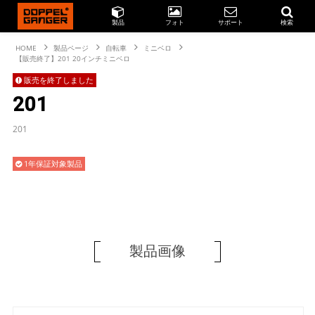
製品
フォト
サポート
検索
HOME
製品ページ
自転車
ミニベロ
【販売終了】201 20インチミニベロ
販売を終了しました
201
201
1年保証対象製品
製品画像