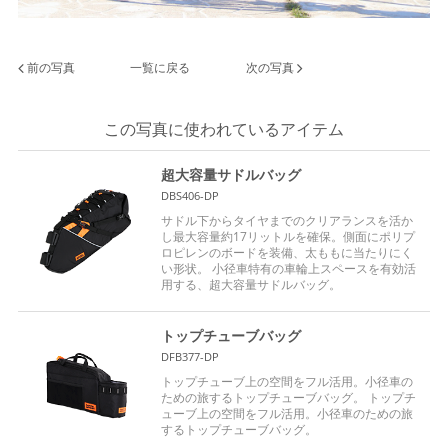
前の写真
一覧に戻る
次の写真
この写真に使われているアイテム
超大容量サドルバッグ
DBS406-DP
サドル下からタイヤまでのクリアランスを活か
し最大容量約17リットルを確保。側面にポリプ
ロピレンのボードを装備、太ももに当たりにく
い形状。 小径車特有の車輪上スペースを有効活
用する、超大容量サドルバッグ。
トップチューブバッグ
DFB377-DP
トップチューブ上の空間をフル活用。小径車の
ための旅するトップチューブバッグ。 トップチ
ューブ上の空間をフル活用。小径車のための旅
するトップチューブバッグ。