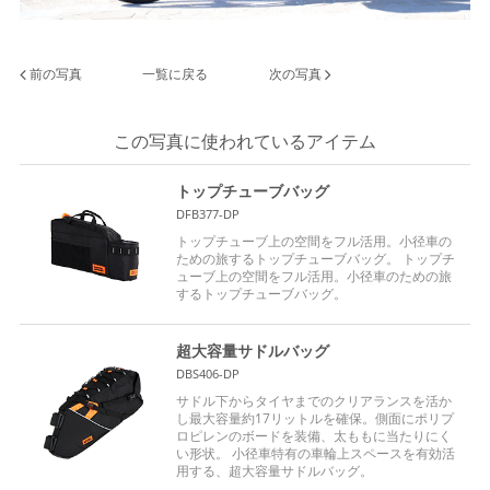
前の写真
一覧に戻る
次の写真
この写真に使われているアイテム
トップチューブバッグ
DFB377-DP
トップチューブ上の空間をフル活用。小径車の
ための旅するトップチューブバッグ。 トップチ
ューブ上の空間をフル活用。小径車のための旅
するトップチューブバッグ。
超大容量サドルバッグ
DBS406-DP
サドル下からタイヤまでのクリアランスを活か
し最大容量約17リットルを確保。側面にポリプ
ロピレンのボードを装備、太ももに当たりにく
い形状。 小径車特有の車輪上スペースを有効活
用する、超大容量サドルバッグ。