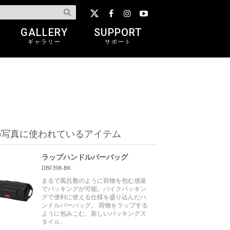
GALLERY
SUPPORT
ギャラリー
サポート
の写真に使われているアイテム
ラップハンドルバーバッグ
DBF398-BK
まるで風呂敷のように荷物を包む感覚
でパッキングが可能。バイクパッキン
グで便利に使える仕様を盛り込んだハ
ンドルバーバッグ。 荷物をラップする
ように包みこむ、新しいパッキングス
タイル。