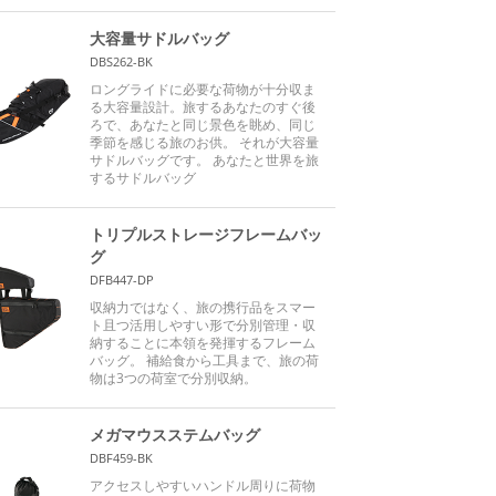
大容量サドルバッグ
DBS262-BK
ロングライドに必要な荷物が十分収ま
る大容量設計。旅するあなたのすぐ後
ろで、あなたと同じ景色を眺め、同じ
季節を感じる旅のお供。 それが大容量
サドルバッグです。 あなたと世界を旅
するサドルバッグ
トリプルストレージフレームバッ
グ
DFB447-DP
収納力ではなく、旅の携行品をスマー
ト且つ活用しやすい形で分別管理・収
納することに本領を発揮するフレーム
バッグ。 補給食から工具まで、旅の荷
物は3つの荷室で分別収納。
メガマウスステムバッグ
DBF459-BK
アクセスしやすいハンドル周りに荷物