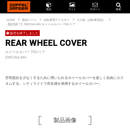
製品
フォト
サポート
検索
HOME
製品ページ
自転車用アクセサリ
その他（自転車用品）
【販売終了】DWC064-WH ホイールカバー 700cリア
販売を終了しました
REAR WHEEL COVER
ホイールカバー 700cリア
DWC064-WH
空気抵抗を少なくするために用いられるホイールカバーを楽しく自由にカス
タムする。シティライドで存在感を発揮するホイールカバー。
製品画像