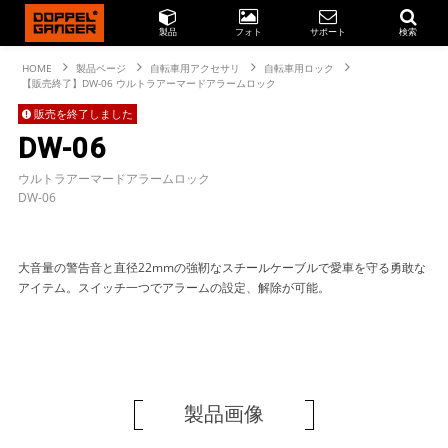
製品
フォト
サポート
検索
HOME
製品ページ
自転車用アクセサリ
自転車用ロック
【販売終了】DW-06 ウルトラアーマードアラームロック
販売を終了しました
DW-06
ウルトラアーマードアラームロック
DW-06
大音量の警告音と直径22mmの強靭なスチールケーブルで愛車を守る勇敢な
アイテム。スイッチ一つでアラームの設定、解除が可能。
製品画像