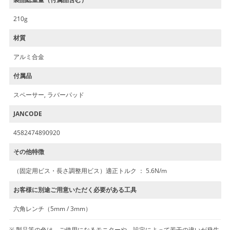
210g
材質
アルミ合金
付属品
スペーサー, ラバーパッド
JANCODE
4582474890920
その他特徴
（固定用ビス・長さ調整用ビス）適正トルク ： 5.6N/m
お客様に別途ご用意いただく必要がある工具
六角レンチ（5mm / 3mm）
製品等の色は、ご使用になるモニターや、設定によって若干の違いが発生