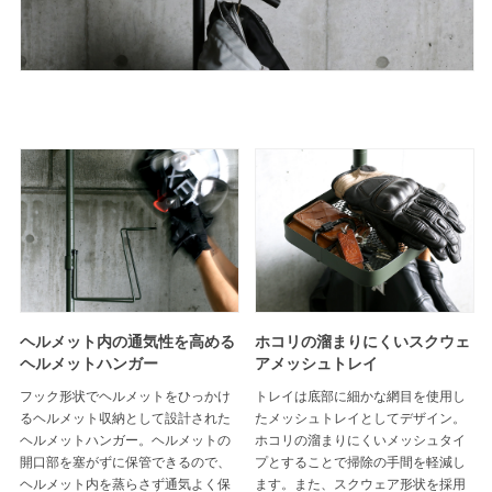
ヘルメット内の通気性を高める
ホコリの溜まりにくいスクウェ
ヘルメットハンガー
アメッシュトレイ
フック形状でヘルメットをひっかけ
トレイは底部に細かな網目を使用し
るヘルメット収納として設計された
たメッシュトレイとしてデザイン。
ヘルメットハンガー。ヘルメットの
ホコリの溜まりにくいメッシュタイ
開口部を塞がずに保管できるので、
プとすることで掃除の手間を軽減し
ヘルメット内を蒸らさず通気よく保
ます。また、スクウェア形状を採用