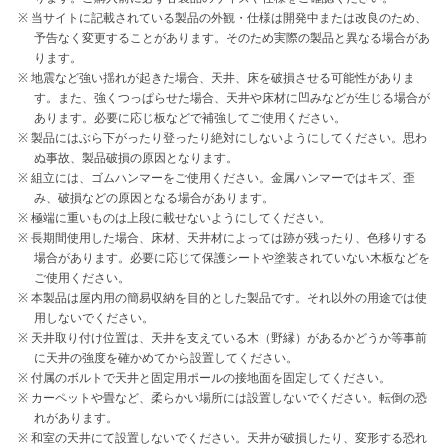
当サイトに記載されている製品の外観・仕様は開発中または改良のため、
予告なく変更することがあります。そのため実際の製品と異なる場合があ
ります。
地震など強い揺れが起きた場合、天井、床を破損させる可能性がありま
す。また、強くつっぱらせた場合、天井や床材に凹みなどが生じる場合が
あります。必要に応じ板などで補強してご使用ください。
製品にはぶら下がったり登ったり絶対にしないようにしてください。思わ
ぬ事故、製品破損の原因となります。
組立には、ゴムハンマーをご使用ください。金属ハンマーではキズ、歪
み、破損などの原因となる場合があります。
極端に重いものは上段に載せないようにしてください。
長期間使用した場合、床材、天井材によっては跡が残ったり、色移りする
場合があります。必要に応じて保護シートや塗装されていない木板などを
ご使用ください。
本製品は屋内用の簡易収納を目的とした製品です。それ以外の用途では使
用しないでください。
天井取り付け位置は、天井を支えている木（野縁）があるかどうか等事前
に天井の強度を確かめてから設置してください。
付属のボルトで天井と固定用ポールの接地面を固定してください。
カーペットや畳など、柔らかい場所には設置しないでください。転倒の恐
れがあります。
和室の天井にて設置しないでください。天井が破損したり、変形する恐れ