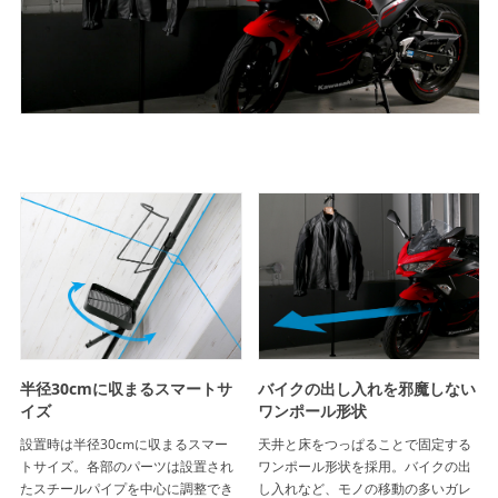
半径30cmに収まるスマートサ
バイクの出し入れを邪魔しない
イズ
ワンポール形状
設置時は半径30cmに収まるスマー
天井と床をつっぱることで固定する
トサイズ。各部のパーツは設置され
ワンポール形状を採用。バイクの出
たスチールパイプを中心に調整でき
し入れなど、モノの移動の多いガレ