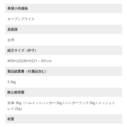
希望小売価格
オープンプライス
原産国
台湾
組立サイズ（外寸）
W30×L(D)30×H221～301cm
製品総重量（付属品含む）
3.3kg
静止耐荷重
全体: 8kg（ヘルメットハンガー:3kg / ハンガーフック:3kg / メッシュト
レイ:2kg）
材質