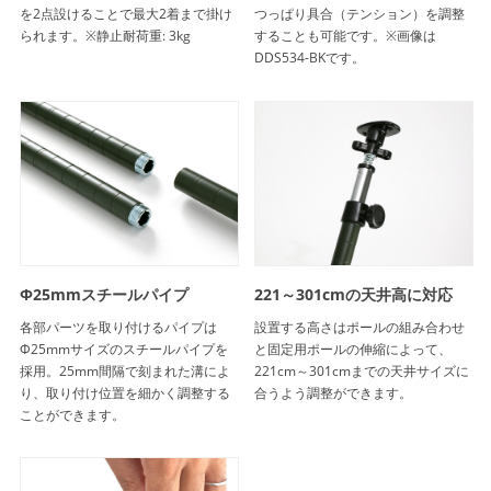
を2点設けることで最大2着まで掛け
つっぱり具合（テンション）を調整
られます。※静止耐荷重: 3kg
することも可能です。※画像は
DDS534-BKです。
Φ25mmスチールパイプ
221～301cmの天井高に対応
各部パーツを取り付けるパイプは
設置する高さはポールの組み合わせ
Φ25mmサイズのスチールパイプを
と固定用ポールの伸縮によって、
採用。25mm間隔で刻まれた溝によ
221cm～301cmまでの天井サイズに
り、取り付け位置を細かく調整する
合うよう調整ができます。
ことができます。