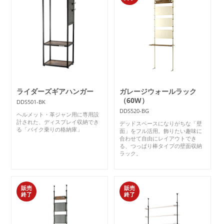
ライダーズギアハンガー
ガレージウォールラック
（60W）
DDS501-BK
DDS520-BG
ヘルメット・革ジャン用に専用設
計された、ディスプレイ収納でき
デッドスペースになりがちな「壁
る「バイク乗りの格納庫」
面」をフル活用。飾りたい趣味に
合わせて自由にレイアウトでき
る、つっぱり棒タイプの壁面収納
ラック。
販売
販売
終了
終了