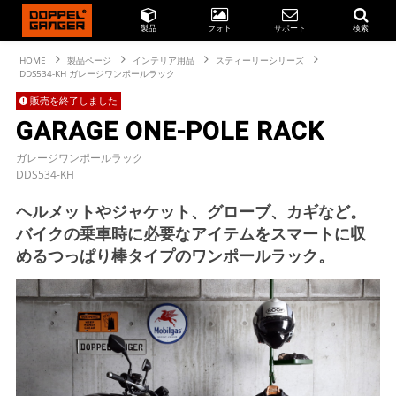
製品
フォト
サポート
検索
HOME
製品ページ
インテリア用品
スティーリーシリーズ
DDS534-KH ガレージワンポールラック
販売を終了しました
GARAGE ONE-POLE RACK
ガレージワンポールラック
DDS534-KH
ヘルメットやジャケット、グローブ、カギなど。
バイクの乗車時に必要なアイテムをスマートに収
めるつっぱり棒タイプのワンポールラック。