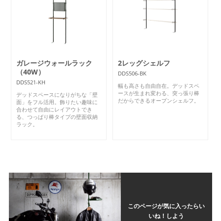
ガレージウォールラック
2レッグシェルフ
（40W）
DDS506-BK
DDS521-KH
幅も高さも自由自在。デッドスペ
ースが生まれ変わる、突っ張り棒
デッドスペースになりがちな「壁
だからできるオープンシェルフ。
面」をフル活用。飾りたい趣味に
合わせて自由にレイアウトでき
る、つっぱり棒タイプの壁面収納
ラック。
このページが気に入ったらい
いね！しよう