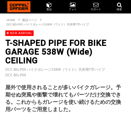
製品
フォト
サポート
検索
HOME
製品ページ
DCC-BG-P09 バイクガレージ538W（ワイド）天井用T字パイプ
NEW ARRIVAL
T-SHAPED PIPE FOR BIKE
GARAGE 538W (Wide)
CEILING
DCC-BG-P09 バイクガレージ538W（ワイド）天井用T字パイプ
DCC-BG-P09
屋外で使用されることが多いバイクガレージ。予
期せぬ突風や衝撃で壊れてもパーツだけ交換でき
る。これからもガレージを使い続けるための交換
用パーツをご用意しました。