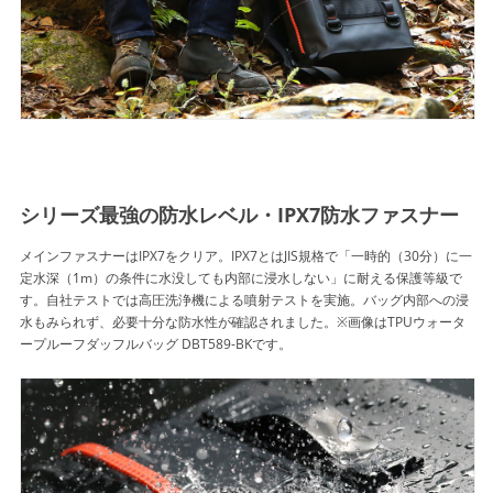
シリーズ最強の防水レベル・IPX7防水ファスナー
メインファスナーはIPX7をクリア。IPX7とはJIS規格で「一時的（30分）に一
定水深（1m）の条件に水没しても内部に浸水しない」に耐える保護等級で
す。自社テストでは高圧洗浄機による噴射テストを実施。バッグ内部への浸
水もみられず、必要十分な防水性が確認されました。※画像はTPUウォータ
ープルーフダッフルバッグ DBT589-BKです。