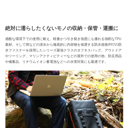
絶対に濡らしたくないモノの収納・保管・運搬に
過酷な環境下での使用に耐え、軽量かつ引き裂き強度にも優れる強靭なTPU
素材。そして雨などの浸水から徹底的に内容物を保護する防水規格IPX7の防
水ファスナーを採用したシリーズ最強クラスのタフネスバッグ。アウトドア
やツーリング、マリンアクティビティーなどの屋外での使用の他、防災用品
や備蓄品、リチウムイオン蓄電池などへの水害対策にも最適です。