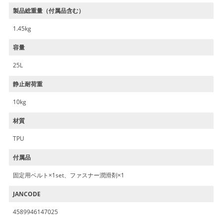
製品総重量（付属品含む）
1.45kg
容量
25L
静止耐荷重
10kg
材質
TPU
付属品
固定用ベルト×1set、ファスナー潤滑剤×1
JANCODE
4589946147025