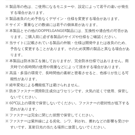
製品等の色は、ご使用になるモニターや、設定によって若干の違いが発生
する場合があります。
製品改良のため予告なくデザイン・仕様を変更する場合があります。
サイズ・重量などの数値には若干の個体差があります。
本製品とその他のDOPPELGANGER製品には、互換性や適合性の可否があ
ります。ご購入前に必ず各製品のサイズや仕様をご確認ください。
当サイトに記載されている製品の外観・仕様は開発中または改良のため、
予告なく変更することがあります。そのため実際の製品と異なる場合があ
ります。
本製品は防水加工を施しておりますが、完全防水仕様ではありません。雨
天時での長時間の使用や雨量などによって浸水する場合があります。
高温・多湿の環境で、長時間他の素材と密着させると、色移りが生じる可
能性があります。
経年変化による機能低下は避けられません。
防水ファスナー潤滑剤主成分はワセリンです。火気の近くで使用、保管し
ないでください。
60℃以上の環境で保管しないでください。ファスナーの密封性が低下する
恐れがあります。
ファスナーは完全に閉じた状態で保管してください。
ファスナーは紫外線による劣化、シワ、剥がれ、擦れなどの影響を受けや
すいです。直射日光の当たる場所に放置しないでください。