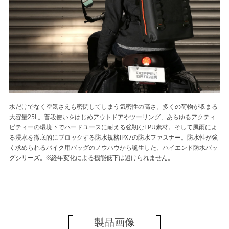
水だけでなく空気さえも密閉してしまう気密性の高さ。多くの荷物が収まる
大容量25L。普段使いをはじめアウトドアやツーリング、あらゆるアクティ
ビティーの環境下でハードユースに耐える強靭なTPU素材。そして風雨によ
る浸水を徹底的にブロックする防水規格IPX7の防水ファスナー。防水性が強
く求められるバイク用バッグのノウハウから誕生した、ハイエンド防水バッ
グシリーズ。※経年変化による機能低下は避けられません。
製品画像