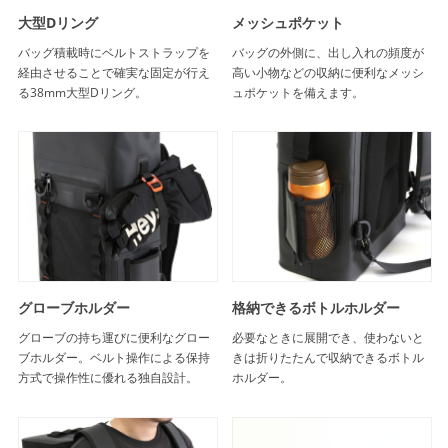
大型Dリング
メッシュポケット
バッグ積載時にベルトストラップを
バッグの外側に、出し入れの頻度が
経由させることで確実な固定が行え
高い小物などの収納に便利なメッシ
る38mm大型Dリング。
ュポケットを備えます。
グローブホルダー
格納できるボトルホルダー
グローブの持ち運びに便利なグロー
必要なときに展開でき、使わないと
ブホルダー。ベルト操作による保持
きは折りたたんで収納できるボトル
方式で操作性に優れる独自設計。
ホルダー。