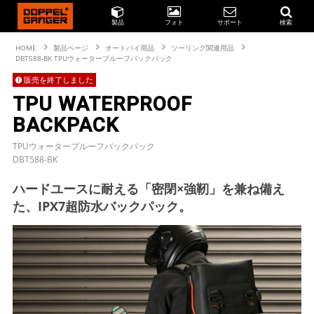
製品
フォト
サポート
検索
HOME
製品ページ
オートバイ用品
ツーリング関連用品
DBT588-BK TPUウォータープルーフバックパック
販売を終了しました
TPU WATERPROOF
BACKPACK
TPUウォータープルーフバックパック
DBT588-BK
ハードユースに耐える「密閉×強靭」を兼ね備え
た、IPX7超防水バックパック。