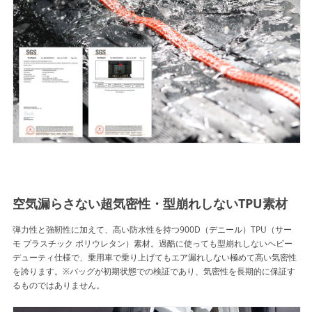
空気漏らさない超気密性・型崩れしないTPU素材
弾力性と強靭性に加えて、高い防水性を持つ900D（デニール）TPU（サー
モ プラスチック ポリウレタン）素材。過酷に使っても型崩れしないヘビー
デューティ仕様で、乗用車で乗り上げてもエア漏れしない極めて高い気密性
を誇ります。※バッグが初期状態での検証であり、気密性を長期的に保証す
るものではありません。