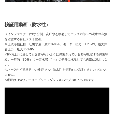
検証用動画（防水性）
メインファスナーに約1分間、高圧水を噴射してバッグ内部への浸水の有無
を確認する自社テスト動画。
高圧洗浄機仕様：吐出水量：最大360L/h、モーター出力：1.25kW、最大許
容圧力：最大360MPa
※IPX7は水に浸しても影響がないように保護されているJISが規定する保護等
級。一時的（30分）に一定水深（1m）の条件に水没しても内部に浸水しな
い。
※バッグが初期状態での検証であり防水性を長期的に保証するものではあり
ません。
※動画はTPUウォータープルーフダッフルバッグ DBT589-BKです。