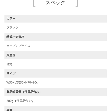
スペック
カラー
ブラック
希望小売価格
オープンプライス
原産国
台湾
サイズ
W30×L(D)30×H70~80cm
製品総重量（付属品含む）
200g（付属品含まず）
容量