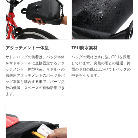
アタッチメント一体型
TPU防水素材
サドルバッグの装着は、バッグ本体
バッグの素材は水に強いTPUを採用
をサドルレールに直接固定するアタ
しています。突然の雨との遭遇、路
ッチメント一体型構造。サドルへの
面のドロの跳ね上がりでもバッグの
着脱用アタッチメントのパーツをバ
中身を守ります。
ッグ本体と統合する事で、パーツ点
数の低減、スペースの有効活用でき
ます。