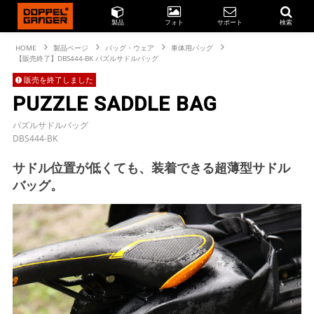
製品
フォト
サポート
検索
HOME
製品ページ
バッグ・ウェア
車体用バッグ
【販売終了】DBS444-BK パズルサドルバッグ
販売を終了しました
PUZZLE SADDLE BAG
パズルサドルバッグ
DBS444-BK
サドル位置が低くても、装着できる超薄型サドル
バッグ。