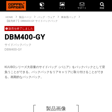
製品
フォト
サポート
検索
HOME
製品ページ
バッグ・ウェア
車体用バッグ
【販売終了】DBM400-GY サイドバックパック
販売を終了しました
DBM400-GY
サイドバックパック
DBM400-GY
KUUBOシリーズ大容量のサイドバッグ（パニア）をバックパックとして背
負うことができる。バックパックをリアキャリアに取り付けることができ
る。画期的なバックパック。
製品画像