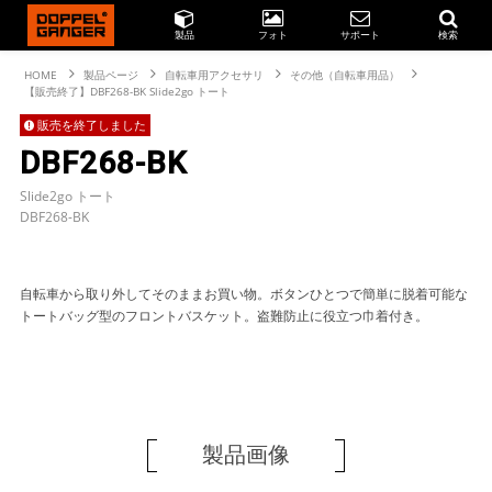
製品
フォト
サポート
検索
HOME
製品ページ
自転車用アクセサリ
その他（自転車用品）
【販売終了】DBF268-BK Slide2go トート
販売を終了しました
DBF268-BK
Slide2go トート
DBF268-BK
自転車から取り外してそのままお買い物。ボタンひとつで簡単に脱着可能な
トートバッグ型のフロントバスケット。盗難防止に役立つ巾着付き。
製品画像