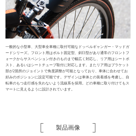
一般的な小型車、大型車全車種に取付可能なドッペルギャンガー・マッドガ
ードシリーズ。フロント用はボルト固定型、斜臼型があり通常のフロントフ
ォークからサスペンション付きのものまで幅広く対応し、リア用はシートポ
スト、あるいはシートチューブ取付に対応します。またリア用はブラケット
部が2箇所のジョイントで角度調整が可能となっており、車体に合わせてお
好みのポジションに設定可能です。デザインは車体との装着感を考慮し、自
転車のもつ走行感を失わないよう流線系を採用。どの車種に取り付けてもス
マートに見えるように設計されています。
製品画像