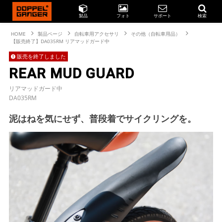
製品
フォト
サポート
検索
HOME
製品ページ
自転車用アクセサリ
その他（自転車用品）
【販売終了】DA035RM リアマッドガード中
販売を終了しました
REAR MUD GUARD
リアマッドガード中
DA035RM
泥はねを気にせず、普段着でサイクリングを。