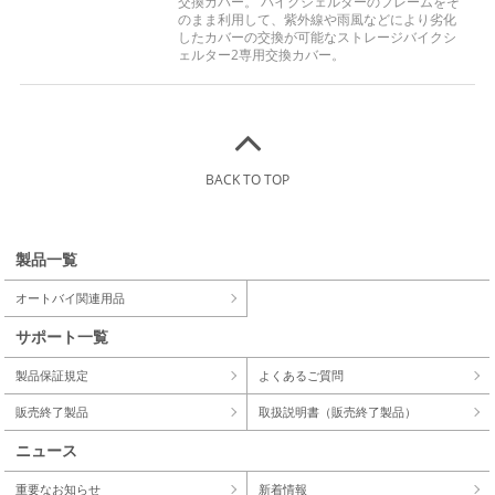
交換カバー。 バイクシェルターのフレームをそ
のまま利用して、紫外線や雨風などにより劣化
したカバーの交換が可能なストレージバイクシ
ェルター2専用交換カバー。
BACK TO TOP
製品一覧
オートバイ関連用品
サポート一覧
製品保証規定
よくあるご質問
販売終了製品
取扱説明書（販売終了製品）
ニュース
重要なお知らせ
新着情報